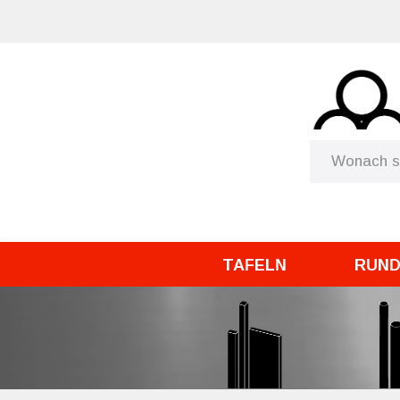
TAFELN
RUN