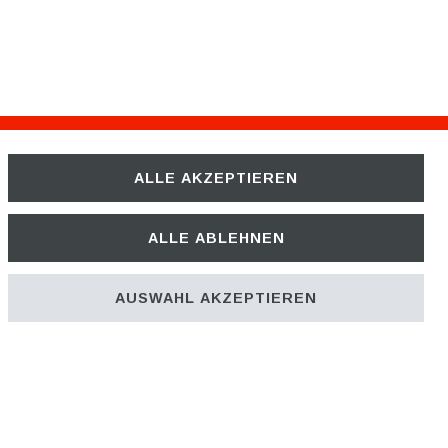
ALLE AKZEPTIEREN
Unternehmen
ÜBER UNS
ALLE ABLEHNEN
KARRIERE
AUSWAHL AKZEPTIEREN
UNSER TEAM