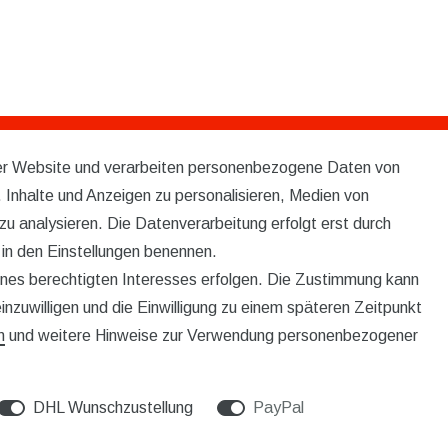
rer Website und verarbeiten personenbezogene Daten von
Service
 Inhalte und Anzeigen zu personalisieren, Medien von
KONTAKT
zu analysieren. Die Datenverarbeitung erfolgt erst durch
r in den Einstellungen benennen.
VERSAND
eines berechtigten Interesses erfolgen. Die Zustimmung kann
inzuwilligen und die Einwilligung zu einem späteren Zeitpunkt
WIDERRUFSFORMULAR
m
und weitere Hinweise zur Verwendung personenbezogener
DHL Wunschzustellung
PayPal
© Copyright 2026 | Alle Rechte vorbehalten.