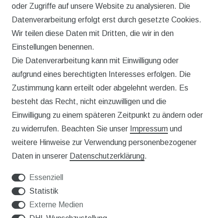
oder Zugriffe auf unsere Website zu analysieren. Die
Datenverarbeitung erfolgt erst durch gesetzte Cookies.
Wir teilen diese Daten mit Dritten, die wir in den
Rechtliches
Einstellungen benennen.
Die Datenverarbeitung kann mit Einwilligung oder
AGB
aufgrund eines berechtigten Interesses erfolgen. Die
WIDERRUFSRECHT
Zustimmung kann erteilt oder abgelehnt werden. Es
besteht das Recht, nicht einzuwilligen und die
IMPRESSUM
Einwilligung zu einem späteren Zeitpunkt zu ändern oder
DATENSCHUTZERKLÄRUNG
zu widerrufen. Beachten Sie unser
Impressum
und
weitere Hinweise zur Verwendung personenbezogener
Service
Daten in unserer
Daten­schutz­erklärung
.
KONTAKT
Essenziell
VERSAND
Statistik
Externe Medien
WIDERRUFSFORMULAR