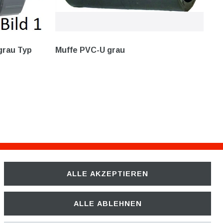
grau Typ
Muffe PVC-U grau
ALLE AKZEPTIEREN
Unternehmen
ÜBER UNS
ALLE ABLEHNEN
KARRIERE