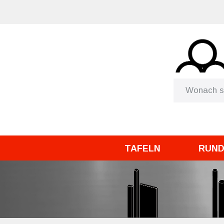
TAFELN
RUN