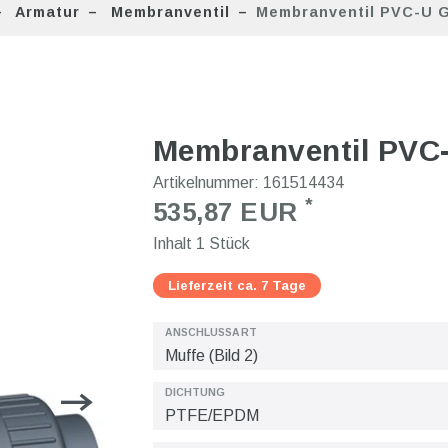
Armatur
Membranventil
Membranventil PVC-U G
Membranventil PVC-
Artikelnummer:
161514434
*
535,87 EUR
Inhalt
1
Stück
Lieferzeit ca. 7 Tage
ANSCHLUSSART
DICHTUNG