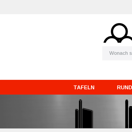
TAFELN
RUN