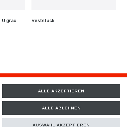
-U grau
Reststück
ALLE AKZEPTIEREN
Unternehmen
ÜBER UNS
ALLE ABLEHNEN
KARRIERE
AUSWAHL AKZEPTIEREN
UNSER TEAM