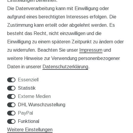
Einstellungen benennen.
Die Datenverarbeitung kann mit Einwilligung oder
AGB
aufgrund eines berechtigten Interesses erfolgen. Die
WIDERRUFSRECHT
Zustimmung kann erteilt oder abgelehnt werden. Es
besteht das Recht, nicht einzuwilligen und die
IMPRESSUM
Einwilligung zu einem späteren Zeitpunkt zu ändern oder
DATENSCHUTZERKLÄRUNG
zu widerrufen. Beachten Sie unser
Impressum
und
weitere Hinweise zur Verwendung personenbezogener
Service
Daten in unserer
Daten­schutz­erklärung
.
KONTAKT
Essenziell
VERSAND
Statistik
Externe Medien
WIDERRUFSFORMULAR
DHL Wunschzustellung
PayPal
Funktional
Unternehmen
Weitere Einstellungen