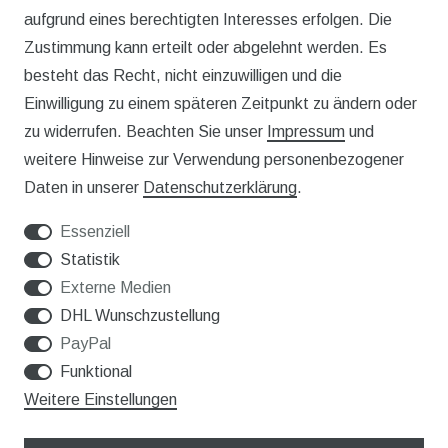
aufgrund eines berechtigten Interesses erfolgen. Die
WIDERRUFSRECHT
Zustimmung kann erteilt oder abgelehnt werden. Es
besteht das Recht, nicht einzuwilligen und die
IMPRESSUM
Einwilligung zu einem späteren Zeitpunkt zu ändern oder
DATENSCHUTZERKLÄRUNG
zu widerrufen. Beachten Sie unser
Impressum
und
weitere Hinweise zur Verwendung personenbezogener
Service
Daten in unserer
Daten­schutz­erklärung
.
KONTAKT
Essenziell
VERSAND
Statistik
Externe Medien
WIDERRUFSFORMULAR
DHL Wunschzustellung
PayPal
Funktional
Unternehmen
Weitere Einstellungen
ÜBER UNS