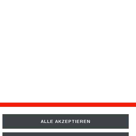
ALLE AKZEPTIEREN
Unternehmen
ÜBER UNS