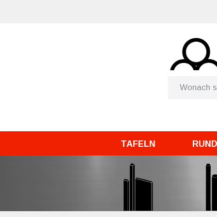
TAFELN
RUN