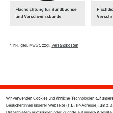
Flachdichtung für Bundbuchse
Flachdi
und Vorschweissbunde
Versch
* inkl. ges. MwSt. zzgl.
Versandkosten
Wir verwenden Cookies und ähnliche Technologien auf unse
Rechtliches
Besucher:innen unserer Webseite (z.B. IP-Adresse), um z.B.
AGB
Drittanbietern einzubinden oder Zugriffe auf unsere Website 