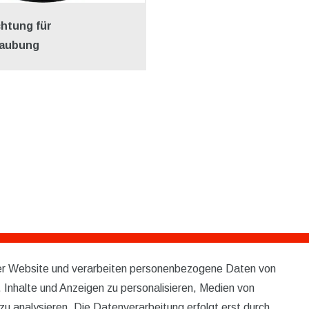
chtung für
raubung
rer Website und verarbeiten personenbezogene Daten von
Service
 Inhalte und Anzeigen zu personalisieren, Medien von
KONTAKT
zu analysieren. Die Datenverarbeitung erfolgt erst durch