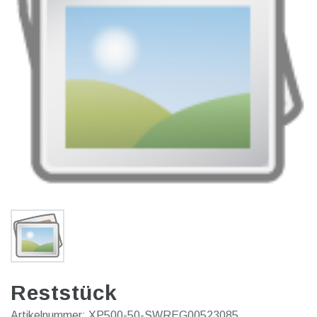
Reststück
Artikelnummer:
XP500-50-SWREG00523085