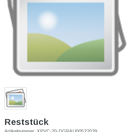
Reststück
Artikelnummer:
XPVC-20-DGRAU00522039