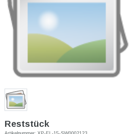
Reststück
Artikelnummer:
XP-EL-15-SW0002123